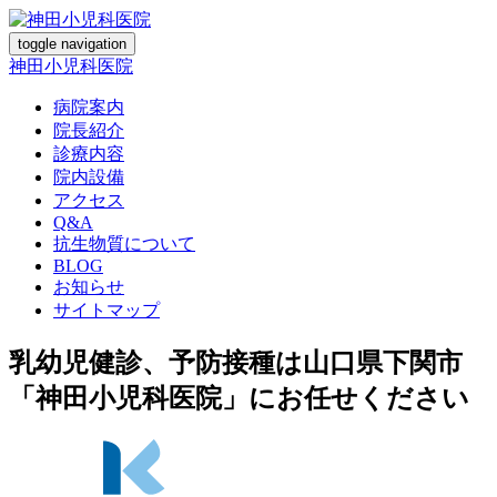
toggle navigation
神田小児科医院
病院案内
院長紹介
診療内容
院内設備
アクセス
Q&A
抗生物質について
BLOG
お知らせ
サイトマップ
乳幼児健診、予防接種は山口県下関市
「神田小児科医院」にお任せください