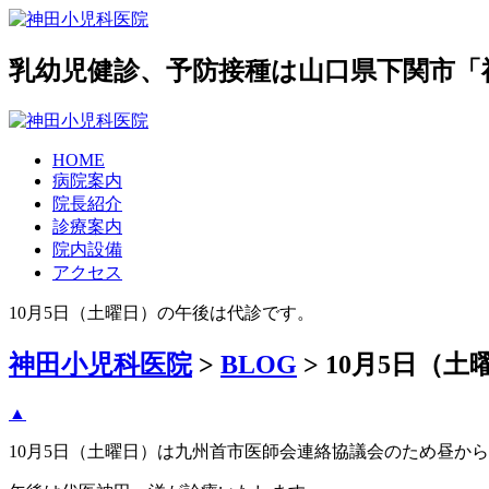
乳幼児健診、予防接種は山口県下関市「
HOME
病院案内
院長紹介
診療案内
院内設備
アクセス
10月5日（土曜日）の午後は代診です。
神田小児科医院
>
BLOG
>
10月5日（
▲
10月5日（土曜日）は九州首市医師会連絡協議会のため昼か