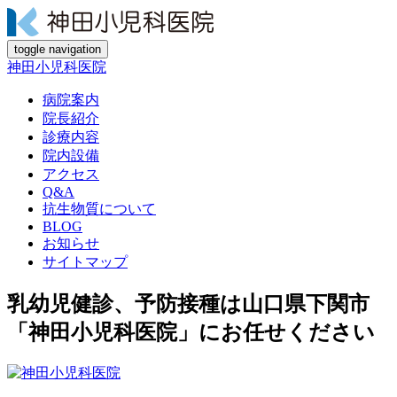
toggle navigation
神田小児科医院
病院案内
院長紹介
診療内容
院内設備
アクセス
Q&A
抗生物質について
BLOG
お知らせ
サイトマップ
乳幼児健診、予防接種は山口県下関市
「神田小児科医院」にお任せください