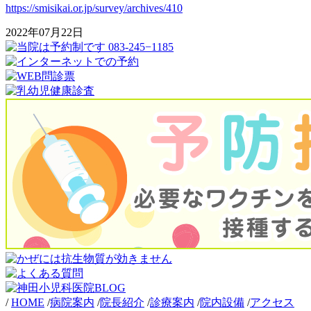
https://smisikai.or.jp/survey/archives/410
2022年07月22日
/
HOME
/
病院案内
/
院長紹介
/
診療案内
/
院内設備
/
アクセス