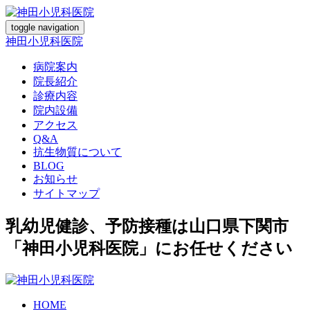
toggle navigation
神田小児科医院
病院案内
院長紹介
診療内容
院内設備
アクセス
Q&A
抗生物質について
BLOG
お知らせ
サイトマップ
乳幼児健診、予防接種は山口県下関市
「神田小児科医院」にお任せください
HOME