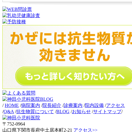
/
HOME
/
病院案内
/
院長紹介
/
診療案内
/
院内設備
/
アクセス
/
Q&A
/
抗生物質について
/
BLOG
/
お知らせ
/
サイトマップ
/
〒752-0964
山口県下関市長府中土居本町2-21
アクセス>>