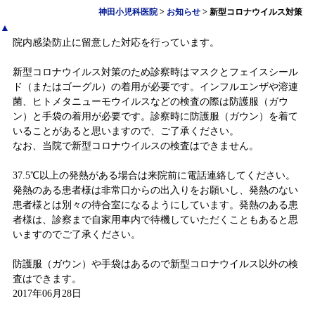
神田小児科医院
>
お知らせ
>
新型コロナウイルス対策
▲
院内感染防止に留意した対応を行っています。
新型コロナウイルス対策のため診察時はマスクとフェイスシール
ド（またはゴーグル）の着用が必要です。インフルエンザや溶連
菌、ヒトメタニューモウイルスなどの検査の際は防護服（ガウ
ン）と手袋の着用が必要です。診察時に防護服（ガウン）を着て
いることがあると思いますので、ご了承ください。
なお、当院で新型コロナウイルスの検査はできません。
37.5℃以上の発熱がある場合は来院前に電話連絡してください。
発熱のある患者様は非常口からの出入りをお願いし、発熱のない
患者様とは別々の待合室になるようにしています。発熱のある患
者様は、診察まで自家用車内で待機していただくこともあると思
いますのでご了承ください。
防護服（ガウン）や手袋はあるので新型コロナウイルス以外の検
査はできます。
2017年06月28日