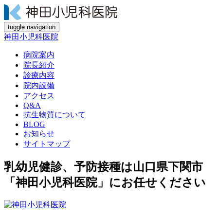
toggle navigation
神田小児科医院
病院案内
院長紹介
診療内容
院内設備
アクセス
Q&A
抗生物質について
BLOG
お知らせ
サイトマップ
乳幼児健診、予防接種は山口県下関市
「神田小児科医院」にお任せください