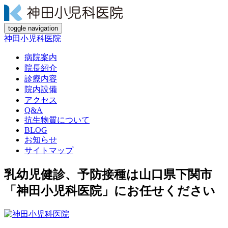
toggle navigation
神田小児科医院
病院案内
院長紹介
診療内容
院内設備
アクセス
Q&A
抗生物質について
BLOG
お知らせ
サイトマップ
乳幼児健診、予防接種は山口県下関市
「神田小児科医院」にお任せください