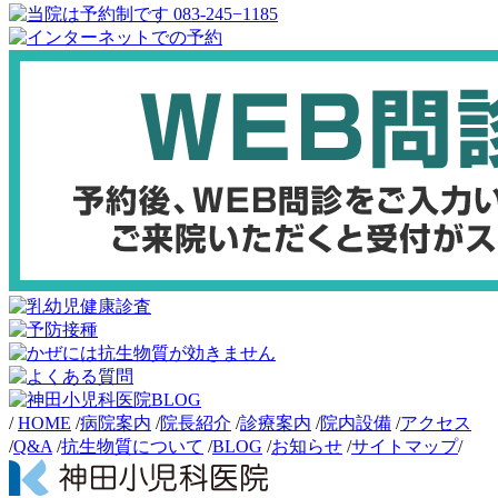
/
HOME
/
病院案内
/
院長紹介
/
診療案内
/
院内設備
/
アクセス
/
Q&A
/
抗生物質について
/
BLOG
/
お知らせ
/
サイトマップ
/