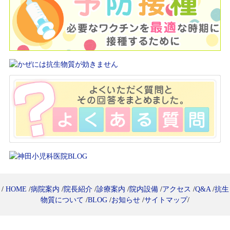
/
HOME
/
病院案内
/
院長紹介
/
診療案内
/
院内設備
/
アクセス
/
Q&A
/
抗生
物質について
/
BLOG
/
お知らせ
/
サイトマップ
/