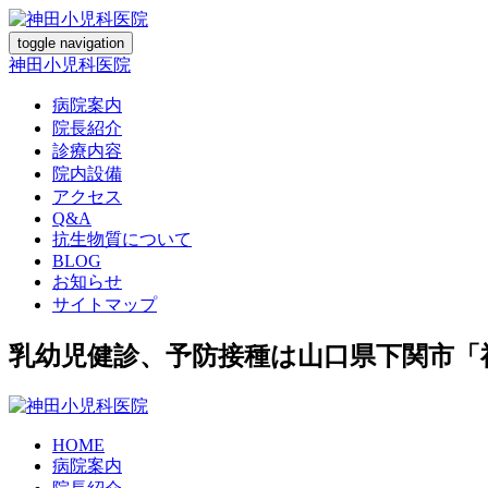
toggle navigation
神田小児科医院
病院案内
院長紹介
診療内容
院内設備
アクセス
Q&A
抗生物質について
BLOG
お知らせ
サイトマップ
乳幼児健診、予防接種は山口県下関市「
HOME
病院案内