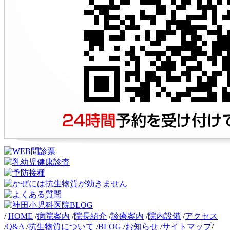
/
HOME
/
病院案内
/
院長紹介
/
診療案内
/
院内設備
/
アクセス
/
Q&A
/
抗生物質について
/
BLOG
/
お知らせ
/
サイトマップ
/