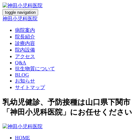
toggle navigation
神田小児科医院
病院案内
院長紹介
診療内容
院内設備
アクセス
Q&A
抗生物質について
BLOG
お知らせ
サイトマップ
乳幼児健診、予防接種は山口県下関市
「神田小児科医院」にお任せください
HOME