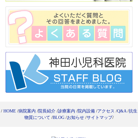
/
HOME
/
病院案内
/
院長紹介
/
診療案内
/
院内設備
/
アクセス
/
Q&A
/
抗生
物質について
/
BLOG
/
お知らせ
/
サイトマップ
/