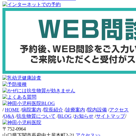
/
HOME
/
病院案内
/
院長紹介
/
診療案内
/
院内設備
/
アクセス
/
Q&A
/
抗生物質について
/
BLOG
/
お知らせ
/
サイトマップ
/
〒752-0964
山口県下関市長府中土居本町2-21
アクセス>>