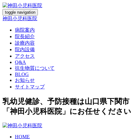
toggle navigation
神田小児科医院
病院案内
院長紹介
診療内容
院内設備
アクセス
Q&A
抗生物質について
BLOG
お知らせ
サイトマップ
乳幼児健診、予防接種は山口県下関市
「神田小児科医院」にお任せください
HOME