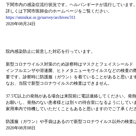
下関市内の感染症流行状況です。ヘルパンギーナが流行しています
詳しくは下関市医師会のホームページをご覧ください。
https://smisikai.or.jp/survey/archives/311
2020年08月24日
新型コロナウイルス感染対策
院内感染防止に留意した対応を行っています。
新型コロナウイルス対策のため診察時はマスクとフェイスシールド
インフルエンザや溶連菌、ヒトメタニューモウイルスなどの検査の
要です。診察時に防護服（ガウン）を着ていることがあると思いま
なお、当院で新型コロナウイルスの検査はできません。
37.5℃以上の発熱がある場合は来院前に電話連絡してください。発
お願いし、発熱のない患者様とは別々の待合室になるようにしてい
家用車内で待機していただくこともあると思いますのでご了承くだ
防護服（ガウン）や手袋はあるので新型コロナウイルス以外の検査
2020年08月08日