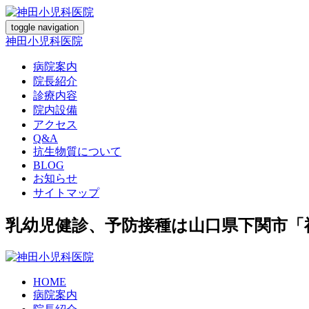
toggle navigation
神田小児科医院
病院案内
院長紹介
診療内容
院内設備
アクセス
Q&A
抗生物質について
BLOG
お知らせ
サイトマップ
乳幼児健診、予防接種は山口県下関市「
HOME
病院案内