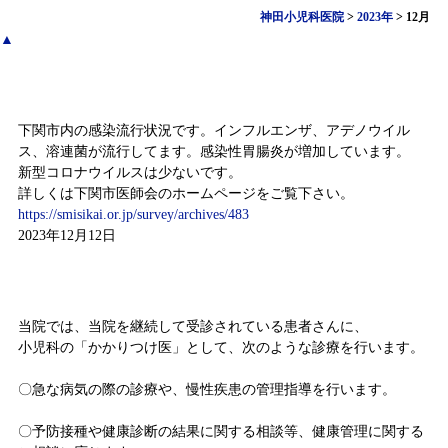
神田小児科医院
>
2023年
>
12月
▲
感染症情報（12月4日～12月10日)
下関市内の感染流行状況です。インフルエンザ、アデノウイル
ス、溶連菌が流行してます。感染性胃腸炎が増加しています。
新型コロナウイルスは少ないです。
詳しくは下関市医師会のホームページをご覧下さい。
https://smisikai.or.jp/survey/archives/483
2023年12月12日
小児科かかりつけ診療
当院では、当院を継続して受診されている患者さんに、
小児科の「かかりつけ医」として、次のような診療を行います。
〇急な病気の際の診療や、慢性疾患の管理指導を行います。
〇予防接種や健康診断の結果に関する相談等、健康管理に関する