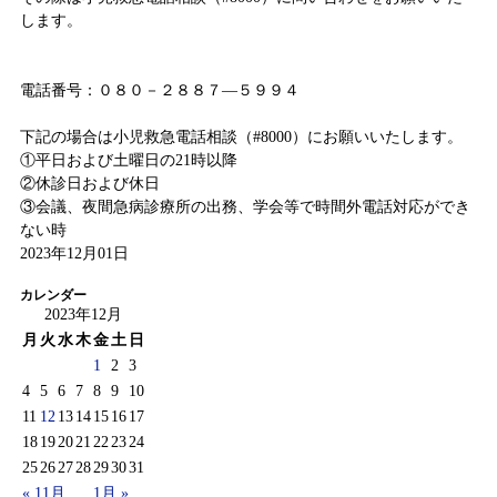
します。
電話番号：０８０－２８８７―５９９４
下記の場合は小児救急電話相談（#8000）にお願いいたします。
①平日および土曜日の21時以降
②休診日および休日
③会議、夜間急病診療所の出務、学会等で時間外電話対応ができ
ない時
2023年12月01日
カレンダー
2023年12月
月
火
水
木
金
土
日
1
2
3
4
5
6
7
8
9
10
11
12
13
14
15
16
17
18
19
20
21
22
23
24
25
26
27
28
29
30
31
« 11月
1月 »