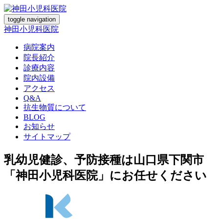
toggle navigation
神田小児科医院
病院案内
院長紹介
診療内容
院内設備
アクセス
Q&A
抗生物質について
BLOG
お知らせ
サイトマップ
乳幼児健診、予防接種は山口県下関市
「神田小児科医院」にお任せください