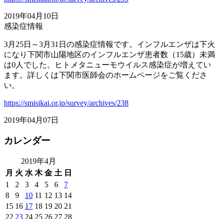
2019年04月10日
感染症情報
3月25日～3月31日の感染症情報です。インフルエンザは下火
になり下関市山陽地区のインフルエンザ患者数（15歳）未満
は0人でした。ヒトメタニューモウイルス感染症が増えてい
ます。詳しくは下関市医師会のホームページをご覧くださ
い。
https://smisikai.or.jp/survey/archives/238
2019年04月07日
カレンダー
2019年4月
月
火
水
木
金
土
日
1
2
3
4
5
6
7
8
9
10
11
12
13
14
15
16
17
18
19
20
21
22
23
24
25
26
27
28