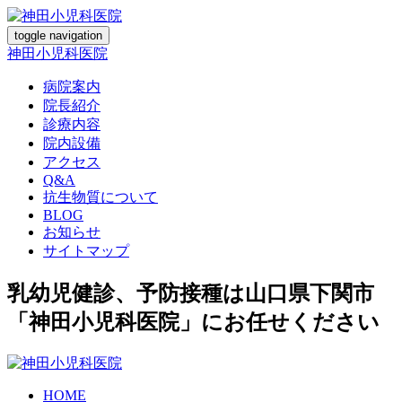
toggle navigation
神田小児科医院
病院案内
院長紹介
診療内容
院内設備
アクセス
Q&A
抗生物質について
BLOG
お知らせ
サイトマップ
乳幼児健診、予防接種は山口県下関市
「神田小児科医院」にお任せください
HOME