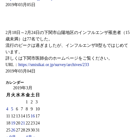
2019年03月05日
2月18日から2月24日までの感染症情報
2月18日～2月24日の下関市山陽地区のインフルエンザ罹患者（15
歳未満）は77名でした。
流行のピークは過ぎましたが、インフルエンザB型もではじめて
います。
詳しくは下関市医師会のホームページをご覧ください。
URL：
https://smisikai.or.jp/survey/archives/233
2019年03月04日
カレンダー
2019年3月
月
火
水
木
金
土
日
1
2
3
4
5
6
7
8
9
10
11
12
13
14
15
16
17
18
19
20
21
22
23
24
25
26
27
28
29
30
31