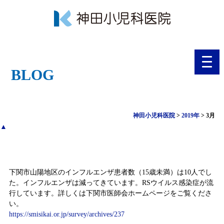
toggl
navig
BLOG
神田小児科医院
>
2019年
>
3月
▲
感染症情報（平成31年3月18日～平成31年3月24日）
下関市山陽地区のインフルエンザ患者数（15歳未満）は10人でし
た。インフルエンザは減ってきています。RSウイルス感染症が流
行しています。詳しくは下関市医師会ホームページをご覧くださ
い。
https://smisikai.or.jp/survey/archives/237