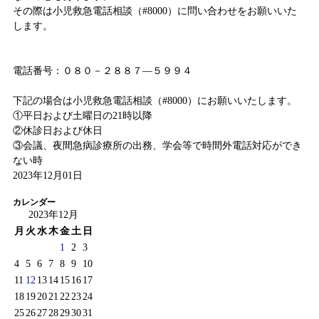
その際は小児救急電話相談（#8000）に問い合わせをお願いいた
します。
電話番号：０８０－２８８７―５９９４
下記の場合は小児救急電話相談（#8000）にお願いいたします。
①平日および土曜日の21時以降
②休診日および休日
③会議、夜間急病診療所の出務、学会等で時間外電話対応ができ
ない時
2023年12月01日
カレンダー
2023年12月
月
火
水
木
金
土
日
1
2
3
4
5
6
7
8
9
10
11
12
13
14
15
16
17
18
19
20
21
22
23
24
25
26
27
28
29
30
31