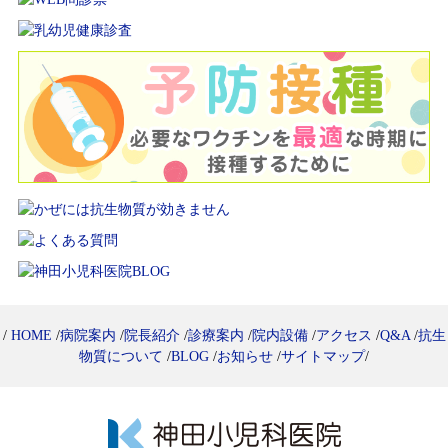
/
HOME
/
病院案内
/
院長紹介
/
診療案内
/
院内設備
/
アクセス
/
Q&A
/
抗生
物質について
/
BLOG
/
お知らせ
/
サイトマップ
/