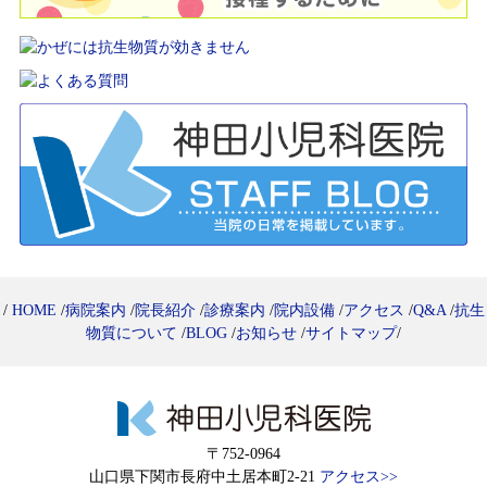
/
HOME
/
病院案内
/
院長紹介
/
診療案内
/
院内設備
/
アクセス
/
Q&A
/
抗生
物質について
/
BLOG
/
お知らせ
/
サイトマップ
/
〒752-0964
山口県下関市長府中土居本町2-21
アクセス>>