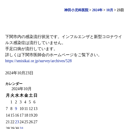
神田小児科医院
>
2024年
>
10月
>
23日
感染症情報（10月14日～10月20日)
下関市内の感染流行状況です。インフルエンザと新型コロナウイ
ルス感染症は流行していません。
手足口病が流行しています。
詳しくは下関市医師会のホームページをご覧下さい。
https://smisikai.or.jp/survey/archives/528
2024年10月23日
カレンダー
2024年10月
月
火
水
木
金
土
日
1
2
3
4
5
6
7
8
9
10
11
12
13
14
15
16
17
18
19
20
21
22
23
24
25
26
27
28
29
30
31