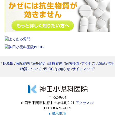
/
HOME
/
病院案内
/
院長紹介
/
診療案内
/
院内設備
/
アクセス
/
Q&A
/
抗生
物質について
/
BLOG
/
お知らせ
/
サイトマップ
/
〒752-0964
山口県下関市長府中土居本町2-21
アクセス>>
TEL:083-245-1171
掲示事項