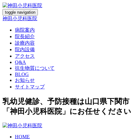
toggle navigation
神田小児科医院
病院案内
院長紹介
診療内容
院内設備
アクセス
Q&A
抗生物質について
BLOG
お知らせ
サイトマップ
乳幼児健診、予防接種は山口県下関市
「神田小児科医院」にお任せください
HOME