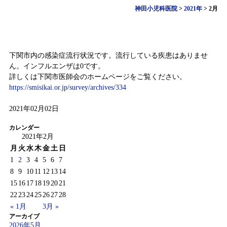
神田小児科医院
>
2021年
>
2月
感染症情報（1月25日～1月31日）
下関市内の感染症流行状況です。流行している疾患はありませ
ん。インフルエンザは0です。
詳しくは下関市医師会のホームページをご覧ください。
https://smisikai.or.jp/survey/archives/334
2021年02月02日
カレンダー
2021年2月
月
火
水
木
金
土
日
1
2
3
4
5
6
7
8
9
10
11
12
13
14
15
16
17
18
19
20
21
22
23
24
25
26
27
28
« 1月
3月 »
アーカイブ
2026年5月