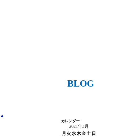
BLOG
▲
カレンダー
2021年3月
月
火
水
木
金
土
日