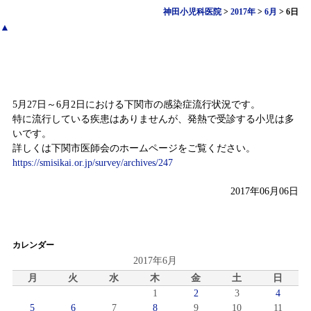
神田小児科医院
>
2017年
>
6月
>
6日
▲
感染症情報
5月27日～6月2日における下関市の感染症流行状況です。
特に流行している疾患はありませんが、発熱で受診する小児は多
いです。
詳しくは下関市医師会のホームページをご覧ください。
https://smisikai.or.jp/survey/archives/247
2017年06月06日
カレンダー
2017年6月
月
火
水
木
金
土
日
1
2
3
4
5
6
7
8
9
10
11