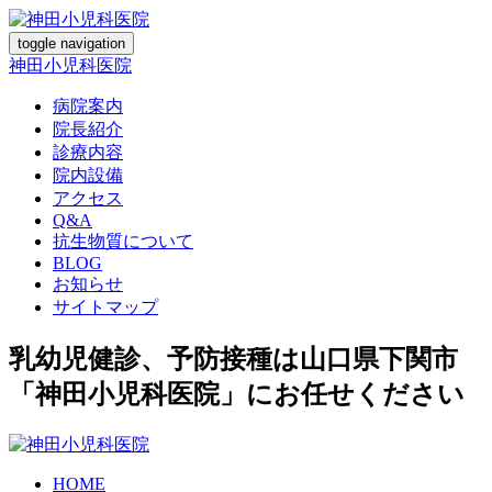
toggle navigation
神田小児科医院
病院案内
院長紹介
診療内容
院内設備
アクセス
Q&A
抗生物質について
BLOG
お知らせ
サイトマップ
乳幼児健診、予防接種は山口県下関市
「神田小児科医院」にお任せください
HOME