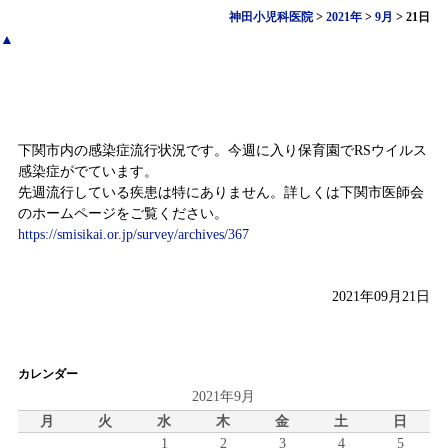
神田小児科医院
>
2021年
>
9月
>
21日
▲
感染症情報（9月13日～9月19日)
下関市内の感染症流行状況です。今週に入り保育園でRSウイルス
感染症がでています。
先週流行している疾患は特にありません。詳しくは下関市医師会
のホームページをご覧ください。
https://smisikai.or.jp/survey/archives/367
2021年09月21日
カレンダー
2021年9月
月
火
水
木
金
土
日
1
2
3
4
5