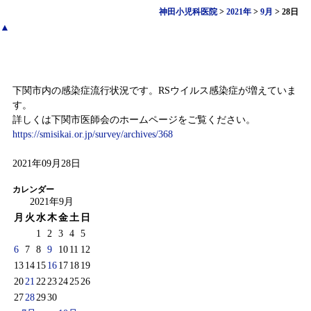
神田小児科医院
>
2021年
>
9月
>
28日
▲
感染症情報（9月20日～9月26日)
下関市内の感染症流行状況です。RSウイルス感染症が増えていま
す。
詳しくは下関市医師会のホームページをご覧ください。
https://smisikai.or.jp/survey/archives/368
2021年09月28日
カレンダー
2021年9月
月
火
水
木
金
土
日
1
2
3
4
5
6
7
8
9
10
11
12
13
14
15
16
17
18
19
20
21
22
23
24
25
26
27
28
29
30