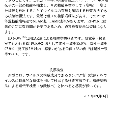
できることです。これはPCR等の核酸増幅法の1つで、ウイルス遺
伝子の一部の核酸を抽出し、その核酸を増やして（増幅）、増え
た核酸を検出することでウイルスの有無を確認する検査方法であ
る核酸増幅法です。最近は種々の核酸増幅法があり、その1つが
等温核酸増幅法でNEAR法、LAMP法等があります。RT-PCRは結
果の判定に数時間が必要であるため、通常検査結果は翌日になり
ます。
TM
ID NOW
はNEAR法による核酸増幅検査です。研究室・検査
室で行われるRT-PCRを対照として陽性一致率95.0％、陰性一致率
97.9％（発症後7日以内、感染力があるCt値＜33の例では陽性一致
率98.4％）です。
抗原検査
新型コロナウイルスの構成成分であるタンパク質（抗原）をウ
イルスに特異的な抗体を用いて検出する検査方法です。核酸増幅
法による遺伝子検査（核酸検出）と比べると感度が低いです。
2021年09月06日